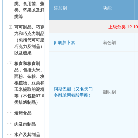
类、食用菌、藻
添加剂
功能
类、坚果以及籽
类等
上级分类 12.
可可制品、巧克
力和巧克力制品
（包括代可可脂
β-胡萝卜素
着色剂
巧克力及制品）
以及糖果
粮食和粮食制
品，包括大米、
面粉、杂粮、块
根植物、豆类和
阿斯巴甜（又名天门
玉米提取的淀粉
甜味剂
冬酰苯丙氨酸甲酯）
等（不包括07.0
类焙烤制品）
焙烤食品
肉及肉制品
水产及其制品