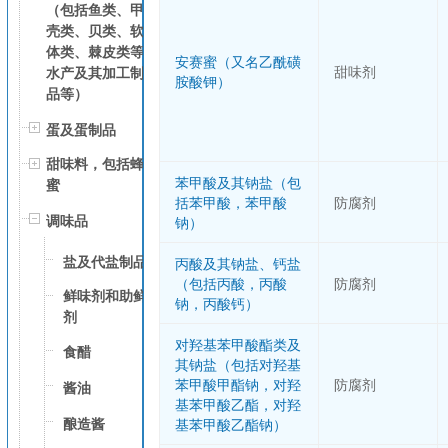
（包括鱼类、甲
壳类、贝类、软
体类、棘皮类等
安赛蜜（又名乙酰磺
甜味剂
水产及其加工制
胺酸钾）
品等）
蛋及蛋制品
甜味料，包括蜂
苯甲酸及其钠盐（包
蜜
括苯甲酸，苯甲酸
防腐剂
调味品
钠）
盐及代盐制品
丙酸及其钠盐、钙盐
（包括丙酸，丙酸
防腐剂
鲜味剂和助鲜
钠，丙酸钙）
剂
对羟基苯甲酸酯类及
食醋
其钠盐（包括对羟基
苯甲酸甲酯钠，对羟
防腐剂
酱油
基苯甲酸乙酯，对羟
酿造酱
基苯甲酸乙酯钠）