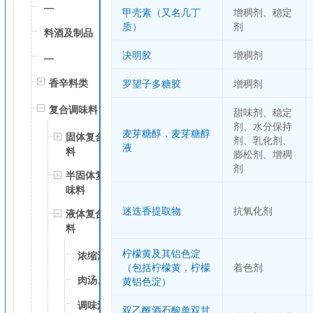
—
甲壳素（又名几丁
增稠剂、稳定
质）
剂
料酒及制品
决明胶
增稠剂
—
香辛料类
罗望子多糖胶
增稠剂
复合调味料
甜味剂、稳定
剂、水分保持
麦芽糖醇，麦芽糖醇
固体复合调味
剂、乳化剂、
液
料
膨松剂、增稠
剂
半固体复合调
味料
迷迭香提取物
抗氧化剂
液体复合调味
料
柠檬黄及其铝色淀
浓缩汤
（包括柠檬黄，柠檬
着色剂
肉汤、骨汤
黄铝色淀）
调味汁
双乙酰酒石酸单双甘