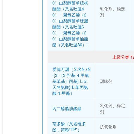
0）山梨醇酐单棕榈
酸酯（又名吐温4
乳化剂、稳定
0），聚氧乙烯（2
剂
0）山梨醇酐单硬脂
酸酯（又名吐温6
0），聚氧乙烯（2
0）山梨醇酐单油酸
酯（又名吐温80）]
上级分类 1
爱德万甜（又名N-{N
-[3-（3-羟基-4-甲氧
基苯基）丙基]-L-α-
甜味剂
天冬氨酰}-L-苯丙氨
酸-1-甲酯）
乳化剂、稳定
丙二醇脂肪酸酯
剂
茶多酚（又名维多
抗氧化剂
酚，简称“TP”）