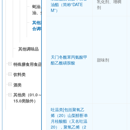
乳化剂、增稠
油酯（简称“DATE
蚝油、虾
剂
M”）
油、鱼露等
其他液体复
合调味料
其他调味品
天门冬酰苯丙氨酸甲
甜味剂
酯乙酰磺胺酸
特殊膳食用食品
饮料类
酒类
其他类（01.0～
15.0类除外）
吐温类[包括聚氧乙
烯（20）山梨醇酐单
月桂酸酯（又名吐温
20），聚氧乙烯（2