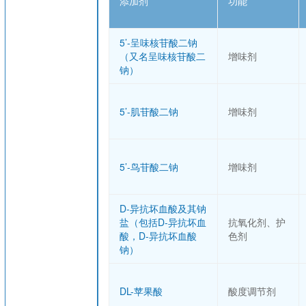
添加剂
功能
5’-呈味核苷酸二钠
（又名呈味核苷酸二
增味剂
钠）
5’-肌苷酸二钠
增味剂
5’-鸟苷酸二钠
增味剂
D-异抗坏血酸及其钠
盐（包括D-异抗坏血
抗氧化剂、护
酸，D-异抗坏血酸
色剂
钠）
DL-苹果酸
酸度调节剂