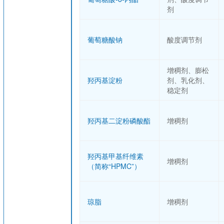
剂
葡萄糖酸钠
酸度调节剂
增稠剂、膨松
羟丙基淀粉
剂、乳化剂、
稳定剂
羟丙基二淀粉磷酸酯
增稠剂
羟丙基甲基纤维素
增稠剂
（简称“HPMC”）
琼脂
增稠剂