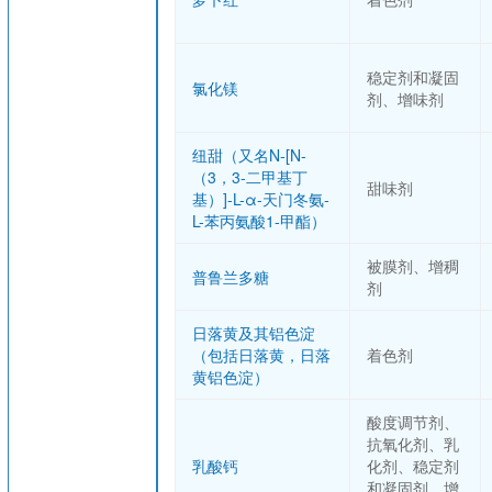
稳定剂和凝固
氯化镁
剂、增味剂
纽甜（又名N-[N-
（3，3-二甲基丁
甜味剂
基）]-L-α-天门冬氨-
L-苯丙氨酸1-甲酯）
被膜剂、增稠
普鲁兰多糖
剂
日落黄及其铝色淀
（包括日落黄，日落
着色剂
黄铝色淀）
酸度调节剂、
抗氧化剂、乳
乳酸钙
化剂、稳定剂
和凝固剂、增