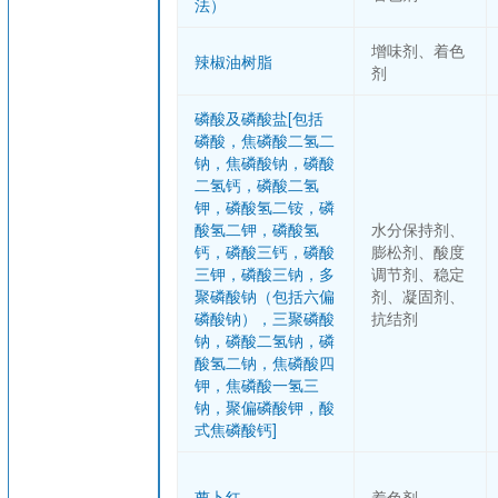
法）
增味剂、着色
辣椒油树脂
剂
磷酸及磷酸盐[包括
磷酸，焦磷酸二氢二
钠，焦磷酸钠，磷酸
二氢钙，磷酸二氢
钾，磷酸氢二铵，磷
酸氢二钾，磷酸氢
水分保持剂、
钙，磷酸三钙，磷酸
膨松剂、酸度
三钾，磷酸三钠，多
调节剂、稳定
聚磷酸钠（包括六偏
剂、凝固剂、
磷酸钠），三聚磷酸
抗结剂
钠，磷酸二氢钠，磷
酸氢二钠，焦磷酸四
钾，焦磷酸一氢三
钠，聚偏磷酸钾，酸
式焦磷酸钙]
萝卜红
着色剂