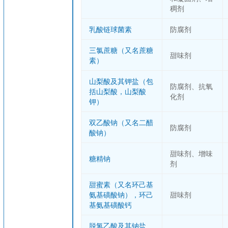
稠剂
乳酸链球菌素
防腐剂
三氯蔗糖（又名蔗糖
甜味剂
素）
山梨酸及其钾盐（包
防腐剂、抗氧
括山梨酸，山梨酸
化剂
钾）
双乙酸钠（又名二醋
防腐剂
酸钠）
甜味剂、增味
糖精钠
剂
甜蜜素（又名环己基
氨基磺酸钠），环己
甜味剂
基氨基磺酸钙
脱氢乙酸及其钠盐