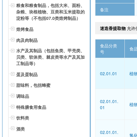
粮食和粮食制品，包括大米、面粉、
备注
杂粮、块根植物、豆类和玉米提取的
淀粉等（不包括07.0类焙烤制品）
迷迭香提取物
允许
焙烤食品
肉及肉制品
食品分类
食
水产及其制品（包括鱼类、甲壳类、
号
贝类、软体类、棘皮类等水产及其加
工制品等）
02.01.01
植
蛋及蛋制品
甜味料，包括蜂蜜
调味品
02.01.01.
植
特殊膳食用食品
01
饮料类
酒类
02.01.01.
氢