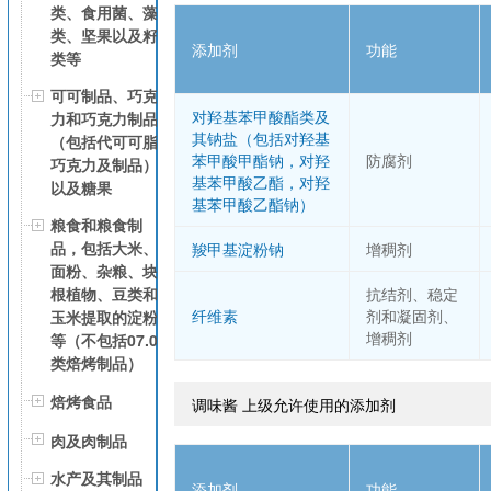
类、食用菌、藻
类、坚果以及籽
添加剂
功能
类等
可可制品、巧克
对羟基苯甲酸酯类及
力和巧克力制品
其钠盐（包括对羟基
（包括代可可脂
苯甲酸甲酯钠，对羟
防腐剂
巧克力及制品）
基苯甲酸乙酯，对羟
以及糖果
基苯甲酸乙酯钠）
粮食和粮食制
品，包括大米、
羧甲基淀粉钠
增稠剂
面粉、杂粮、块
根植物、豆类和
抗结剂、稳定
纤维素
剂和凝固剂、
玉米提取的淀粉
增稠剂
等（不包括07.0
类焙烤制品）
焙烤食品
调味酱 上级允许使用的添加剂
肉及肉制品
水产及其制品
添加剂
功能