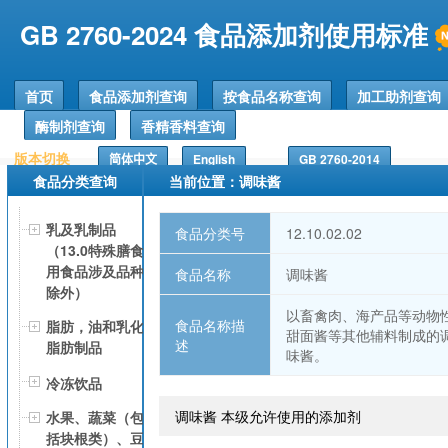
GB 2760-2024 食品添加剂使用标准
首页
食品添加剂查询
按食品名称查询
加工助剂查询
酶制剂查询
香精香料查询
版本切换
简体中文
English
GB 2760-2014
食品分类查询
当前位置：调味酱
乳及乳制品
食品分类号
12.10.02.02
（13.0特殊膳食
用食品涉及品种
食品名称
调味酱
除外）
以畜禽肉、海产品等动物
食品名称描
脂肪，油和乳化
甜面酱等其他辅料制成的
述
脂肪制品
味酱。
冷冻饮品
调味酱 本级允许使用的添加剂
水果、蔬菜（包
括块根类）、豆