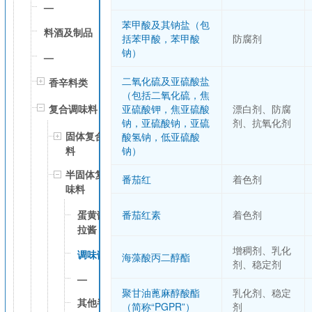
—
苯甲酸及其钠盐（包
料酒及制品
括苯甲酸，苯甲酸
防腐剂
钠）
—
二氧化硫及亚硫酸盐
香辛料类
（包括二氧化硫，焦
复合调味料
亚硫酸钾，焦亚硫酸
漂白剂、防腐
钠，亚硫酸钠，亚硫
剂、抗氧化剂
固体复合调味
酸氢钠，低亚硫酸
料
钠）
半固体复合调
番茄红
着色剂
味料
蛋黄酱、沙
番茄红素
着色剂
拉酱
增稠剂、乳化
调味酱
海藻酸丙二醇酯
剂、稳定剂
—
聚甘油蓖麻醇酸酯
乳化剂、稳定
其他半固体
（简称“PGPR”）
剂