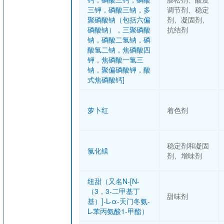
三钾，磷酸三钠，多
调节剂、稳定
聚磷酸钠（包括六偏
剂、凝固剂、
磷酸钠），三聚磷酸
抗结剂
钠，磷酸二氢钠，磷
酸氢二钠，焦磷酸四
钾，焦磷酸一氢三
钠，聚偏磷酸钾，酸
式焦磷酸钙]
萝卜红
着色剂
稳定剂和凝固
氯化镁
剂、增味剂
纽甜（又名N-[N-
（3，3-二甲基丁
甜味剂
基）]-L-α-天门冬氨-
L-苯丙氨酸1-甲酯）