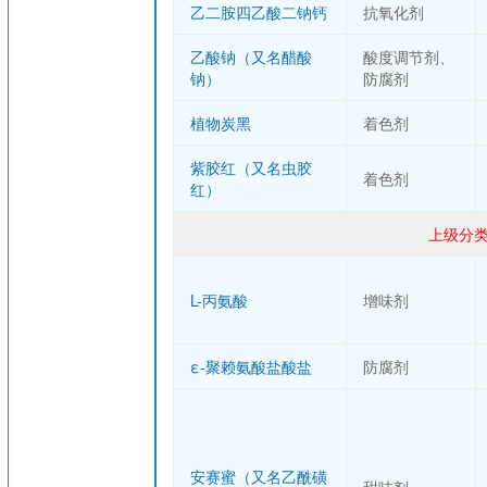
乙二胺四乙酸二钠钙
抗氧化剂
乙酸钠（又名醋酸
酸度调节剂、
钠）
防腐剂
植物炭黑
着色剂
紫胶红（又名虫胶
着色剂
红）
上级分类
L-丙氨酸
增味剂
ε-聚赖氨酸盐酸盐
防腐剂
安赛蜜（又名乙酰磺