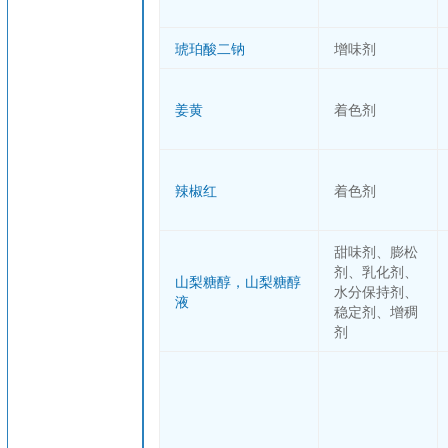
琥珀酸二钠
增味剂
姜黄
着色剂
辣椒红
着色剂
甜味剂、膨松
剂、乳化剂、
山梨糖醇，山梨糖醇
水分保持剂、
液
稳定剂、增稠
剂