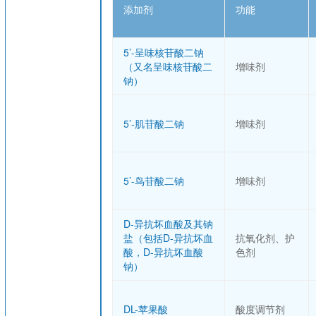
添加剂
功能
5’-呈味核苷酸二钠
（又名呈味核苷酸二
增味剂
钠）
5’-肌苷酸二钠
增味剂
5’-鸟苷酸二钠
增味剂
D-异抗坏血酸及其钠
盐（包括D-异抗坏血
抗氧化剂、护
酸，D-异抗坏血酸
色剂
钠）
DL-苹果酸
酸度调节剂