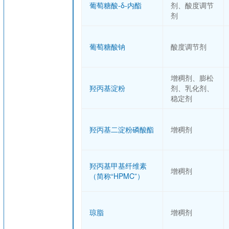
葡萄糖酸-δ-内酯
剂、酸度调节
剂
葡萄糖酸钠
酸度调节剂
增稠剂、膨松
羟丙基淀粉
剂、乳化剂、
稳定剂
羟丙基二淀粉磷酸酯
增稠剂
羟丙基甲基纤维素
增稠剂
（简称“HPMC”）
琼脂
增稠剂