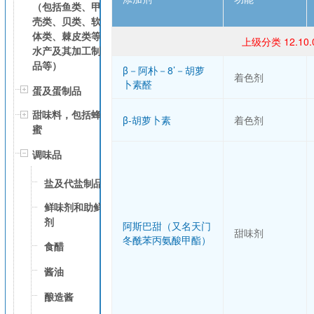
（包括鱼类、甲
壳类、贝类、软
体类、棘皮类等
上级分类 12.1
水产及其加工制
品等）
β－阿朴－8’－胡萝
着色剂
卜素醛
蛋及蛋制品
甜味料，包括蜂
β-胡萝卜素
着色剂
蜜
调味品
盐及代盐制品
鲜味剂和助鲜
剂
阿斯巴甜（又名天门
甜味剂
冬酰苯丙氨酸甲酯）
食醋
酱油
酿造酱