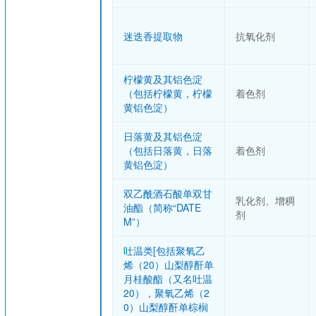
迷迭香提取物
抗氧化剂
柠檬黄及其铝色淀
（包括柠檬黄，柠檬
着色剂
黄铝色淀）
日落黄及其铝色淀
（包括日落黄，日落
着色剂
黄铝色淀）
双乙酰酒石酸单双甘
乳化剂、增稠
油酯（简称“DATE
剂
M”）
吐温类[包括聚氧乙
烯（20）山梨醇酐单
月桂酸酯（又名吐温
20），聚氧乙烯（2
0）山梨醇酐单棕榈