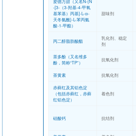
爱德万甜（又名N-{N
-[3-（3-羟基-4-甲氧
基苯基）丙基]-L-α-
甜味剂
天冬氨酰}-L-苯丙氨
酸-1-甲酯）
乳化剂、稳定
丙二醇脂肪酸酯
剂
茶多酚（又名维多
抗氧化剂
酚，简称“TP”）
茶黄素
抗氧化剂
赤藓红及其铝色淀
（包括赤藓红，赤藓
着色剂
红铝色淀）
硅酸钙
抗结剂