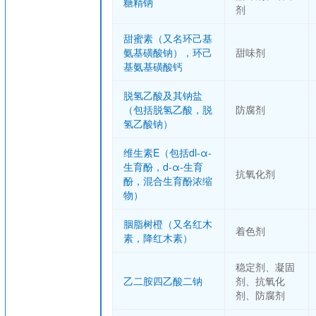
糖精钠
剂
甜蜜素（又名环己基
氨基磺酸钠），环己
甜味剂
基氨基磺酸钙
脱氢乙酸及其钠盐
（包括脱氢乙酸，脱
防腐剂
氢乙酸钠）
维生素E（包括dl-α-
生育酚，d-α-生育
抗氧化剂
酚，混合生育酚浓缩
物）
胭脂树橙（又名红木
着色剂
素，降红木素）
稳定剂、凝固
乙二胺四乙酸二钠
剂、抗氧化
剂、防腐剂