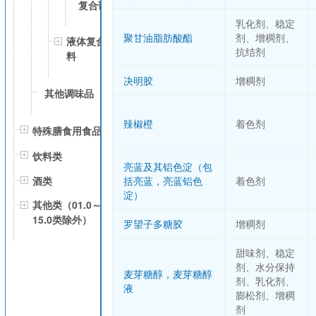
复合调味料
乳化剂、稳定
聚甘油脂肪酸酯
剂、增稠剂、
液体复合调味
抗结剂
料
决明胶
增稠剂
其他调味品
辣椒橙
着色剂
特殊膳食用食品
饮料类
亮蓝及其铝色淀（包
括亮蓝，亮蓝铝色
着色剂
酒类
淀）
其他类（01.0～
15.0类除外）
罗望子多糖胶
增稠剂
甜味剂、稳定
剂、水分保持
麦芽糖醇，麦芽糖醇
剂、乳化剂、
液
膨松剂、增稠
剂