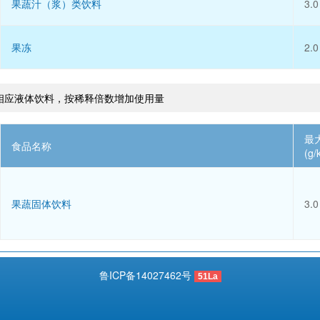
果蔬汁（浆）类饮料
3.0
果冻
2.0
相应液体饮料，按稀释倍数增加使用量
最
食品名称
(g/
果蔬固体饮料
3.0
鲁ICP备14027462号
51La