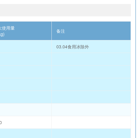
大使用量
备注
kg)
03.04食用冰除外
0