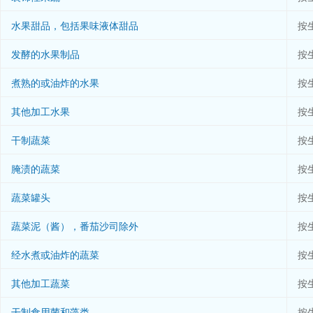
水果甜品，包括果味液体甜品
按
发酵的水果制品
按
煮熟的或油炸的水果
按
其他加工水果
按
干制蔬菜
按
腌渍的蔬菜
按
蔬菜罐头
按
蔬菜泥（酱），番茄沙司除外
按
经水煮或油炸的蔬菜
按
其他加工蔬菜
按
干制食用菌和藻类
按