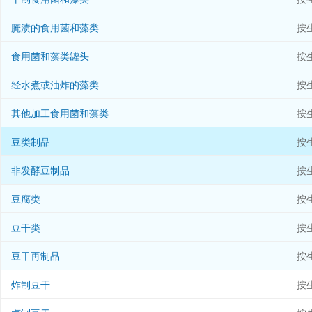
腌渍的食用菌和藻类
按
食用菌和藻类罐头
按
经水煮或油炸的藻类
按
其他加工食用菌和藻类
按
豆类制品
按
非发酵豆制品
按
豆腐类
按
豆干类
按
豆干再制品
按
炸制豆干
按