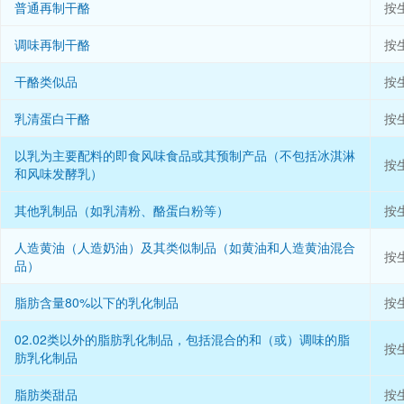
普通再制干酪
按
调味再制干酪
按
干酪类似品
按
乳清蛋白干酪
按
以乳为主要配料的即食风味食品或其预制产品（不包括冰淇淋
按
和风味发酵乳）
其他乳制品（如乳清粉、酪蛋白粉等）
按
人造黄油（人造奶油）及其类似制品（如黄油和人造黄油混合
按
品）
脂肪含量80%以下的乳化制品
按
02.02类以外的脂肪乳化制品，包括混合的和（或）调味的脂
按
肪乳化制品
脂肪类甜品
按