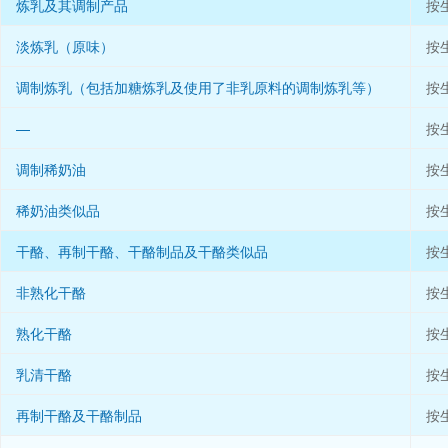
炼乳及其调制产品
按
淡炼乳（原味）
按
调制炼乳（包括加糖炼乳及使用了非乳原料的调制炼乳等）
按
—
按
调制稀奶油
按
稀奶油类似品
按
干酪、再制干酪、干酪制品及干酪类似品
按
非熟化干酪
按
熟化干酪
按
乳清干酪
按
再制干酪及干酪制品
按