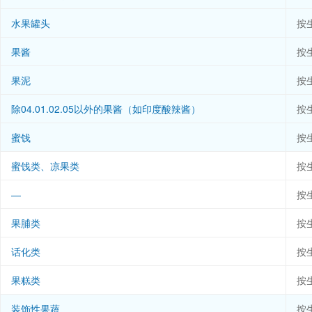
水果罐头
按
果酱
按
果泥
按
除04.01.02.05以外的果酱（如印度酸辣酱）
按
蜜饯
按
蜜饯类、凉果类
按
—
按
果脯类
按
话化类
按
果糕类
按
装饰性果蔬
按