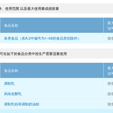
种、使用范围 以及最大使用量或残留量
最
食品名称
(g/
各类食品（表A.2中编号为1~68的食品类别除外）
按
，可在如下的食品分类中按生产需要适量使用
最
食品名称
(g/
调制乳
按
风味发酵乳
按
调制乳粉和调制奶油粉
按