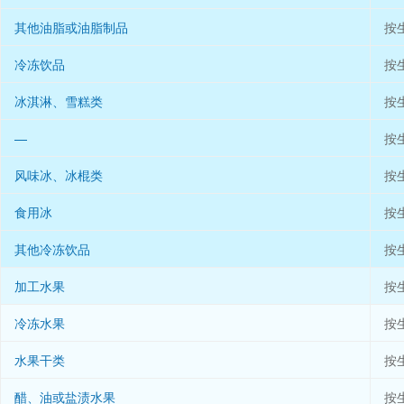
其他油脂或油脂制品
按
冷冻饮品
按
冰淇淋、雪糕类
按
—
按
风味冰、冰棍类
按
食用冰
按
其他冷冻饮品
按
加工水果
按
冷冻水果
按
水果干类
按
醋、油或盐渍水果
按