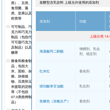
发酵型含乳饮料 上级允许使用的添加剂
类）、豆类、
食用菌、藻
类、坚果以及
籽类等
添加剂
功能
可可制品、巧
克力和巧克力
上级分类 14
制品（包括代
可可脂巧克力
及制品）以及
增稠剂、乳化
海藻酸丙二醇酯
糖果
剂、稳定剂
粮食和粮食制
品，包括大
米、面粉、杂
红米红
着色剂
粮、块根植
物、豆类和玉
琥珀酸单甘油酯
乳化剂
米提取的淀粉
等（不包括
07.0类焙烤制
焦糖色（加氨生产）
着色剂
品）