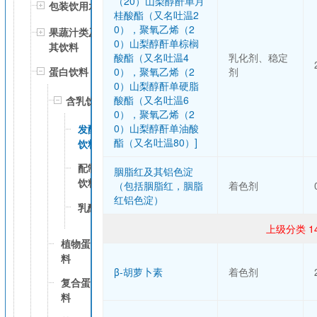
（20）山梨醇酐单月
包装饮用水
桂酸酯（又名吐温2
0），聚氧乙烯（2
果蔬汁类及
0）山梨醇酐单棕榈
其饮料
酸酯（又名吐温4
乳化剂、稳定
0），聚氧乙烯（2
剂
蛋白饮料
0）山梨醇酐单硬脂
酸酯（又名吐温6
含乳饮料
0），聚氧乙烯（2
0）山梨醇酐单油酸
发酵型含乳
酯（又名吐温80）]
饮料
配制型含乳
胭脂红及其铝色淀
饮料
（包括胭脂红，胭脂
着色剂
红铝色淀）
乳酸菌饮料
上级分类 1
植物蛋白饮
料
β-胡萝卜素
着色剂
复合蛋白饮
料