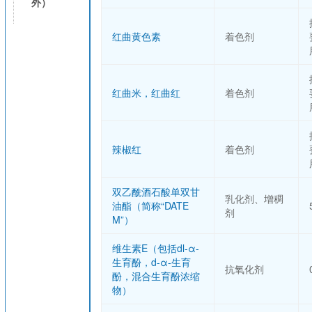
外）
红曲黄色素
着色剂
红曲米，红曲红
着色剂
辣椒红
着色剂
双乙酰酒石酸单双甘
乳化剂、增稠
油酯（简称“DATE
剂
M”）
维生素E（包括dl-α-
生育酚，d-α-生育
抗氧化剂
酚，混合生育酚浓缩
物）