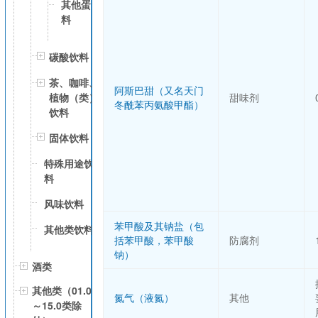
其他蛋白饮
料
碳酸饮料
茶、咖啡、
阿斯巴甜（又名天门
甜味剂
植物（类）
冬酰苯丙氨酸甲酯）
饮料
固体饮料
特殊用途饮
料
风味饮料
苯甲酸及其钠盐（包
其他类饮料
括苯甲酸，苯甲酸
防腐剂
钠）
酒类
其他类（01.0
氮气（液氮）
其他
～15.0类除