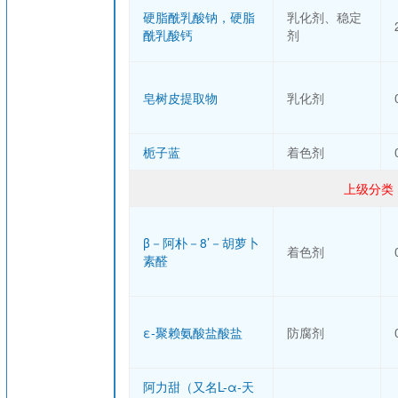
硬脂酰乳酸钠，硬脂
乳化剂、稳定
酰乳酸钙
剂
皂树皮提取物
乳化剂
栀子蓝
着色剂
上级分类 
β－阿朴－8’－胡萝卜
着色剂
素醛
ε-聚赖氨酸盐酸盐
防腐剂
阿力甜（又名L-α-天