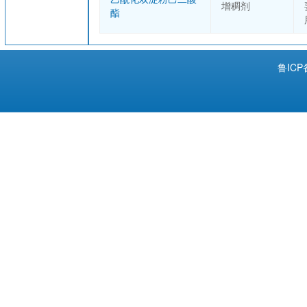
增稠剂
酯
鲁ICP