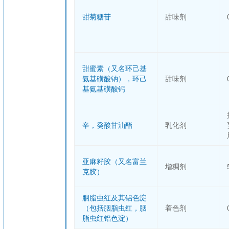
甜菊糖苷
甜味剂
甜蜜素（又名环己基
氨基磺酸钠），环己
甜味剂
基氨基磺酸钙
辛，癸酸甘油酯
乳化剂
亚麻籽胶（又名富兰
增稠剂
克胶）
胭脂虫红及其铝色淀
（包括胭脂虫红，胭
着色剂
脂虫红铝色淀）