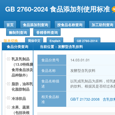
GB 2760-2024 食品添加剂使用标准
首页
食品添加剂查询
按食品名称查询
加工助剂查询
酶制剂查询
香精香料查询
版本切换
简体中文
English
GB 2760-2014
食品分类查询
当前位置：发酵型含乳饮料
乳及乳制品
食品分类号
14.03.01.01
（13.0特殊膳
食用食品涉及
食品名称
发酵型含乳饮料
品种除外）
食品名称描
以乳或乳制品为原料，经乳
脂肪，油和乳
述
的饮料。根据其是否经过杀
化脂肪制品
相关食品标
冷冻饮品
GB/T 21732-2008 含乳饮
准
水果、蔬菜
（包括块根