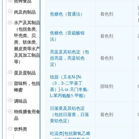
焙烤食品
肉及肉制品
焦糖色（普通法）
着色剂
水产及其制品
（包括鱼类、
焦糖色（亚硫酸铵
甲壳类、贝
着色剂
法）
类、软体类、
棘皮类等水产
亮蓝及其铝色淀（包
及其加工制品
括亮蓝，亮蓝铝色
着色剂
等）
淀）
蛋及蛋制品
纽甜（又名N-[N-
（3，3-二甲基丁
甜味料，包括
甜味剂
基）]-L-α-天门冬氨-
蜂蜜
L-苯丙氨酸1-甲酯）
调味品
日落黄及其铝色淀
特殊膳食用食
（包括日落黄，日落
着色剂
品
黄铝色淀）
饮料类
吐温类[包括聚氧乙烯