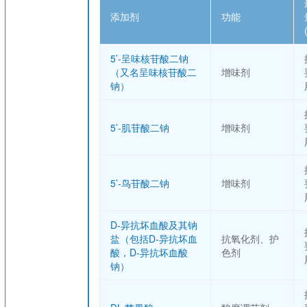
添加剂
功能
5’-呈味核苷酸二钠
（又名呈味核苷酸二
增味剂
钠）
5’-肌苷酸二钠
增味剂
5’-鸟苷酸二钠
增味剂
D-异抗坏血酸及其钠
盐（包括D-异抗坏血
抗氧化剂、护
酸，D-异抗坏血酸
色剂
钠）