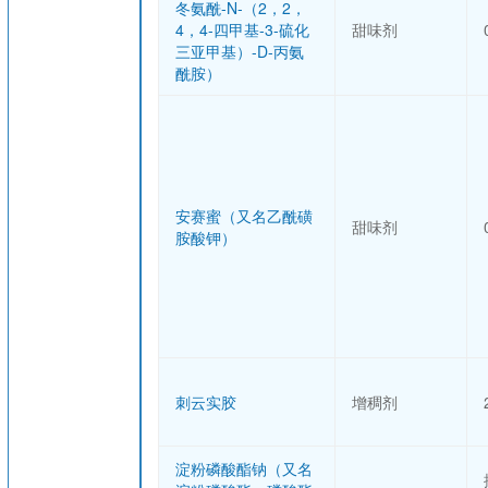
冬氨酰-N-（2，2，
4，4-四甲基-3-硫化
甜味剂
三亚甲基）-D-丙氨
酰胺）
安赛蜜（又名乙酰磺
甜味剂
胺酸钾）
刺云实胶
增稠剂
淀粉磷酸酯钠（又名