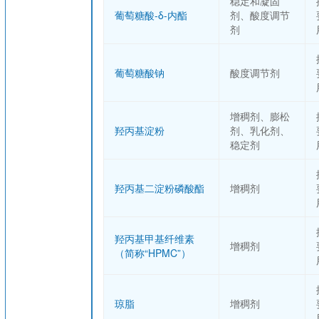
稳定和凝固
葡萄糖酸-δ-内酯
剂、酸度调节
剂
葡萄糖酸钠
酸度调节剂
增稠剂、膨松
羟丙基淀粉
剂、乳化剂、
稳定剂
羟丙基二淀粉磷酸酯
增稠剂
羟丙基甲基纤维素
增稠剂
（简称“HPMC”）
琼脂
增稠剂