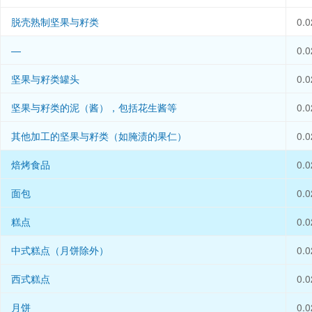
脱壳熟制坚果与籽类
0.0
—
0.0
坚果与籽类罐头
0.0
坚果与籽类的泥（酱），包括花生酱等
0.0
其他加工的坚果与籽类（如腌渍的果仁）
0.0
焙烤食品
0.0
面包
0.0
糕点
0.0
中式糕点（月饼除外）
0.0
西式糕点
0.0
月饼
0.0