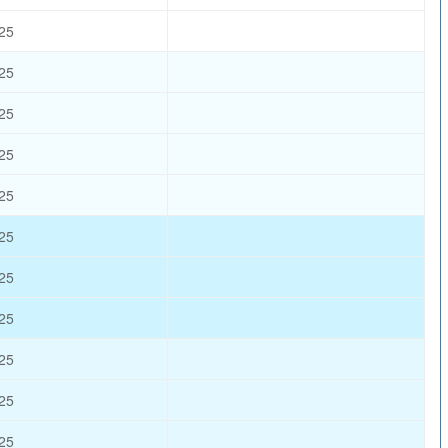
25
25
25
25
25
25
25
25
25
25
25