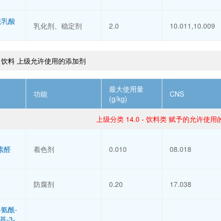
酰乳酸
乳化剂、稳定剂
2.0
10.011,10.009
饮料 上级允许使用的添加剂
最大使用量
功能
CNS
(g/kg)
上级分类 14.0 - 饮料类 赋予的允许使
素醛
着色剂
0.010
08.018
防腐剂
0.20
17.038
冬氨酰-
基-3-