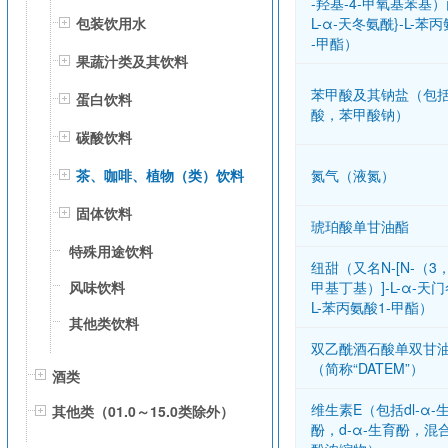
-羟基-4-甲氧基苯基）
L-α-天冬氨酰}-L-苯丙
包装饮用水
-甲酯）
果蔬汁类及其饮料
苯甲酸及其钠盐（包
蛋白饮料
酸，苯甲酸钠）
碳酸饮料
氮气（液氮）
茶、咖啡、植物（类）饮料
固体饮料
琥珀酸单甘油酯
特殊用途饮料
纽甜（又名N-[N-（3，
甲基丁基）]-L-α-天门
风味饮料
L-苯丙氨酸1-甲酯）
其他类饮料
双乙酰酒石酸单双甘
（简称“DATEM”）
酒类
维生素E（包括dl-α-
其他类（01.0～15.0类除外）
酚，d-α-生育酚，混