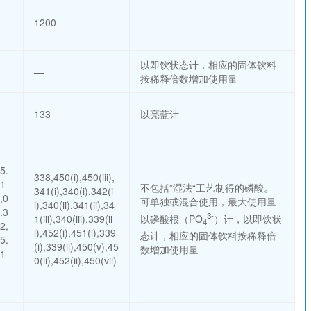
1200
以即饮状态计，相应的固体饮料
—
按稀释倍数增加使用量
133
以亮蓝计
5.
338,450(i),450(iii),
01
不包括”湿法“工艺制得的磷酸。
341(i),340(i),342(i
,0
可单独或混合使用，最大使用量
i),340(ii),341(ii),34
.3
3-
以磷酸根（PO
）计，以即饮状
1(iii),340(iii),339(ii
4
2,
i),452(i),451(i),339
态计，相应的固体饮料按稀释倍
5.
(i),339(ii),450(v),45
数增加使用量
01
0(ii),452(ii),450(vii)