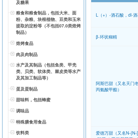
及糖果
粮食和粮食制品，包括大米、面
L（+）-酒石酸，dl-
粉、杂粮、块根植物、豆类和玉米
提取的淀粉等（不包括07.0类焙烤
制品）
β-环状糊精
焙烤食品
肉及肉制品
水产及其制品（包括鱼类、甲壳
类、贝类、软体类、棘皮类等水产
及其加工制品等）
阿斯巴甜（又名天门
蛋及蛋制品
丙氨酸甲酯）
甜味料，包括蜂蜜
调味品
特殊膳食用食品
饮料类
爱德万甜（又名N-{N-[