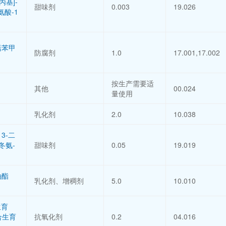
丙基]-
甜味剂
0.003
19.026
氨酸-1
括苯甲
防腐剂
1.0
17.001,17.002
按生产需要适
其他
00.024
量使用
乳化剂
2.0
10.038
3-二
冬氨-
甜味剂
0.05
19.019
油酯
乳化剂、增稠剂
5.0
10.010
生育
合生育
抗氧化剂
0.2
04.016