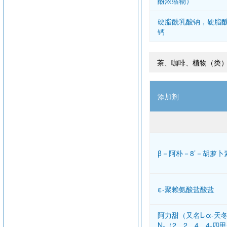
酚浓缩物）
硬脂酰乳酸钠，硬脂
钙
茶、咖啡、植物（类）
添加剂
β－阿朴－8’－胡萝卜
ε-聚赖氨酸盐酸盐
阿力甜（又名L-α-天
N-（2，2，4，4-四甲