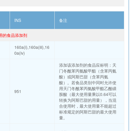
INS
备注
许使用的食品添加剂
160a(i),160a(iii),16
0a(iv)
添加该添加剂的食品应标明：天
门冬酰苯丙氨酸甲酯（含苯丙氨
酸）或阿斯巴甜（含苯丙氨
酸）。若食品类别中同时允许使
用天门冬酰苯丙氨酸甲酯乙酰磺
951
胺酸（最大使用量乘以0.64可以
转换为阿斯巴甜的用量），当混
合使用时，最大使用量不能超过
标准规定的阿斯巴甜的最大使用
量。