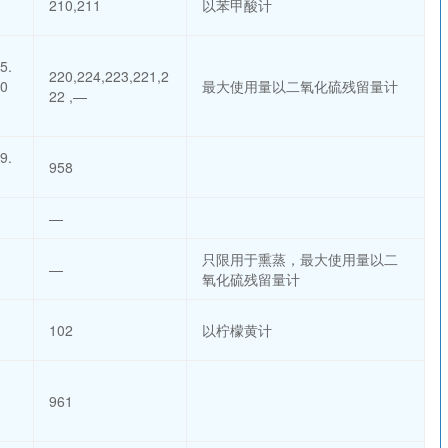
210,211
以苯甲酸计
5.
220,224,223,221,2
00
最大使用量以二氧化硫残留量计
22 ,—
9.
958
—
只限用于熏蒸，最大使用量以二
—
氧化硫残留量计
102
以柠檬黄计
961