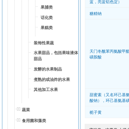
蓝，亮蓝铝色淀）
果脯类
糖精钠
话化类
果糕类
装饰性果蔬
天门冬酰苯丙氨酸甲
水果甜品，包括果味液体
磺胺酸
甜品
发酵的水果制品
煮熟的或油炸的水果
其他加工水果
甜蜜素（又名环己基
酸钠），环己基氨基
蔬菜
栀子黄
食用菌和藻类