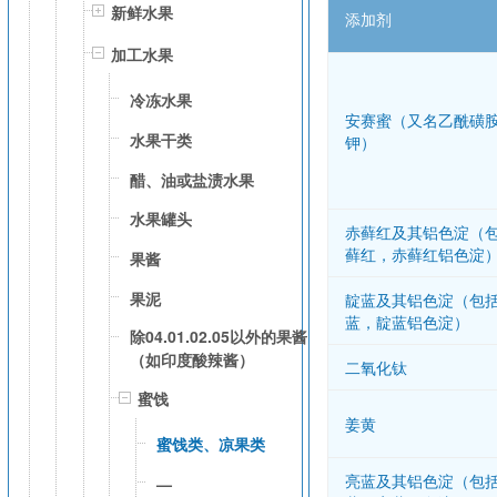
新鲜水果
添加剂
加工水果
冷冻水果
安赛蜜（又名乙酰磺
水果干类
钾）
醋、油或盐渍水果
水果罐头
赤藓红及其铝色淀（
藓红，赤藓红铝色淀
果酱
果泥
靛蓝及其铝色淀（包
蓝，靛蓝铝色淀）
除04.01.02.05以外的果酱
（如印度酸辣酱）
二氧化钛
蜜饯
姜黄
蜜饯类、凉果类
亮蓝及其铝色淀（包
—