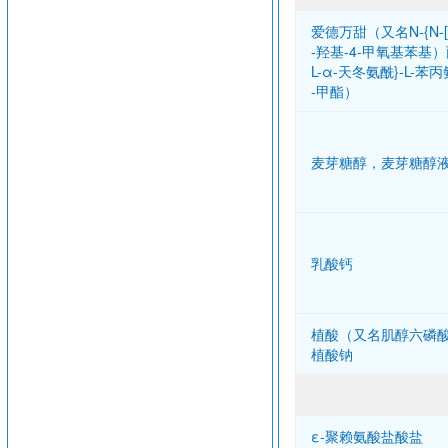
爱德万甜（又名N-{N-[
-羟基-4-甲氧基苯基）
L-α-天冬氨酰}-L-苯丙
-甲酯）
麦芽糖醇，麦芽糖醇
乳酸钙
植酸（又名肌醇六磷
植酸钠
ε-聚赖氨酸盐酸盐