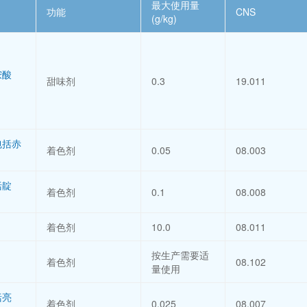
最大使用量
功能
CNS
(g/kg)
胺酸
甜味剂
0.3
19.011
包括赤
着色剂
0.05
08.003
）
括靛
着色剂
0.1
08.008
着色剂
10.0
08.011
按生产需要适
着色剂
08.102
量使用
括亮
着色剂
0.025
08.007