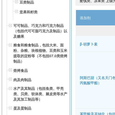
蜜饯类、凉果类 上级
豆类制品
坚果和籽类
添加剂
可可制品、巧克力和巧克力制品
（包括代可可脂巧克力及制品）以
及糖果
β-胡萝卜素
粮食和粮食制品，包括大米、面
粉、杂粮、块根植物、豆类和玉米
提取的淀粉等（不包括07.0类焙烤
制品）
焙烤食品
阿斯巴甜（又名天门
肉及肉制品
丙氨酸甲酯）
水产及其制品（包括鱼类、甲壳
类、贝类、软体类、棘皮类等水产
及其加工制品等）
蛋及蛋制品
苯甲酸及其钠盐（包