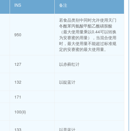
INS
备注
若食品类别中同时允许使用天门
冬酰苯丙氨酸甲酯乙酰磺胺酸
（最大使用量乘以0.44可以转换
950
为安赛蜜的用量），当混合使用
时，最大使用量不能超过标准规
定的安赛蜜的最大使用量。
127
以赤藓红计
132
以靛蓝计
171
100(ii)
133
以亮蓝计