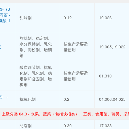
3-（3
丙基]-
甜味剂
0.12
19.026
氨酸-1
甜味剂、稳定剂、
水分保持剂、乳化
按生产需要适
液
19.005,19.022
剂、膨松剂、增稠
量使用
剂
酸度调节剂、抗氧
化剂、乳化剂、稳
按生产需要适
01.310
定剂和凝固剂、增
量使用
稠剂
酸），
抗氧化剂
0.2
04.006,04.025
上级分类 04.0 - 水果、蔬菜（包括块根类）、豆类、食用菌、藻类
防腐剂
0.30
17.038