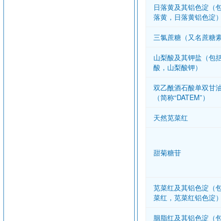
日落黄及其铝色淀（
落黄，日落黄铝色淀
三氯蔗糖（又名蔗糖
山梨酸及其钾盐（包
酸，山梨酸钾）
双乙酰酒石酸单双甘
（简称“DATEM”）
天然苋菜红
甜菊糖苷
苋菜红及其铝色淀（
菜红，苋菜红铝色淀
胭脂红及其铝色淀（