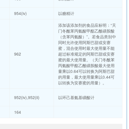
954(iv)
以糖精计
添加该添加剂的食品应标明：“天
门冬酰苯丙氨酸甲酯乙酰磺胺酸
（含苯丙氨酸）”。若食品类别中
同时允许使用阿斯巴甜或安赛
蜜，混合使用时最大使用量不能
962
超过标准规定的阿斯巴甜或安赛
蜜的最大使用量。（天门冬酰苯
丙氨酸甲酯乙酰磺胺酸最大使用
量乘以0.64可以转换为阿斯巴甜
的用量，最大使用量乘以0.44可
以转换为安赛蜜的用量）。
952(iv),952(ii)
以环己基氨基磺酸计
164