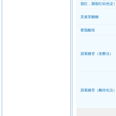
脂红，胭脂红铝色淀
异麦芽酮糖
硬脂酸镁
甜菊糖苷（发酵法）
甜菊糖苷（酶转化法