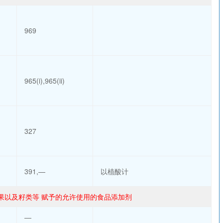
969
965(i),965(ii)
327
391,—
以植酸计
、坚果以及籽类等 赋予的允许使用的食品添加剂
—