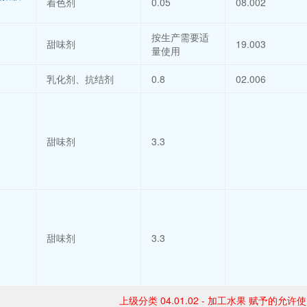
着色剂
0.05
08.002
）
按生产需要适
甜味剂
19.003
量使用
乳化剂、抗结剂
0.8
02.006
甜味剂
3.3
）
甜味剂
3.3
上级分类 04.01.02 - 加工水果 赋予的允