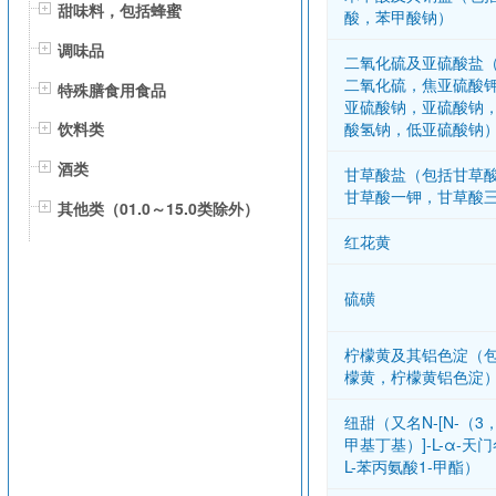
甜味料，包括蜂蜜
酸，苯甲酸钠）
调味品
二氧化硫及亚硫酸盐
二氧化硫，焦亚硫酸
特殊膳食用食品
亚硫酸钠，亚硫酸钠
酸氢钠，低亚硫酸钠
饮料类
酒类
甘草酸盐（包括甘草
甘草酸一钾，甘草酸
其他类（01.0～15.0类除外）
红花黄
硫磺
柠檬黄及其铝色淀（
檬黄，柠檬黄铝色淀
纽甜（又名N-[N-（3，
甲基丁基）]-L-α-天门
L-苯丙氨酸1-甲酯）