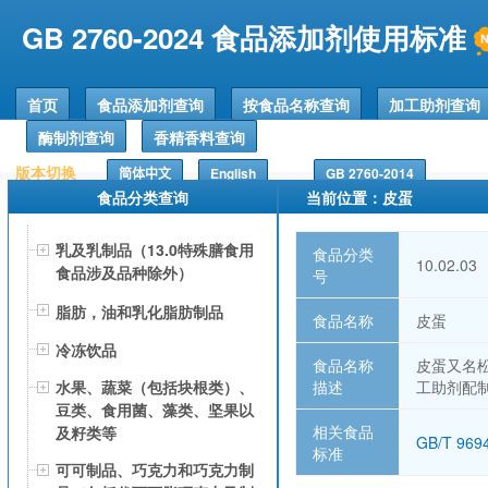
GB 2760-2024 食品添加剂使用标准
首页
食品添加剂查询
按食品名称查询
加工助剂查询
酶制剂查询
香精香料查询
版本切换
简体中文
English
GB 2760-2014
食品分类查询
当前位置：皮蛋
乳及乳制品（13.0特殊膳食用
食品分类
10.02.03
食品涉及品种除外）
号
脂肪，油和乳化脂肪制品
食品名称
皮蛋
冷冻饮品
食品名称
皮蛋又名
描述
工助剂配
水果、蔬菜（包括块根类）、
豆类、食用菌、藻类、坚果以
相关食品
及籽类等
GB/T 96
标准
可可制品、巧克力和巧克力制