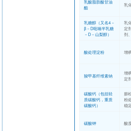
乳酸脂肪酸甘油
乳
酯
乳糖醇（又名4－
乳
β－D吡喃半乳糖
定
－D－山梨醇）
剂
酸处理淀粉
增
增
羧甲基纤维素钠
定
碳酸钙（包括轻
膨
质碳酸钙，重质
粉
碳酸钙）
稳
碳酸钾
酸