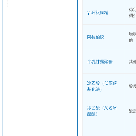
稳
γ-环状糊精
稠
增
阿拉伯胶
他
半乳甘露聚糖
其
冰乙酸（低压羰
酸
基化法）
冰乙酸（又名冰
酸
醋酸）