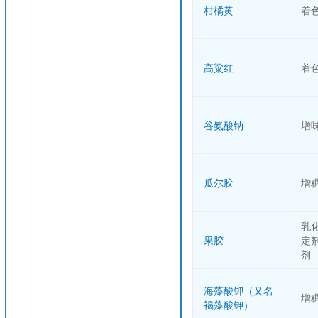
柑橘黄
着
高粱红
着
谷氨酸钠
增
瓜尔胶
增
乳
果胶
定
剂
海藻酸钾（又名
增
褐藻酸钾）