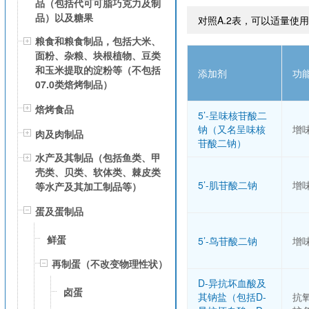
品（包括代可可脂巧克力及制
品）以及糖果
对照A.2表，可以适量使
粮食和粮食制品，包括大米、
面粉、杂粮、块根植物、豆类
和玉米提取的淀粉等（不包括
添加剂
功
07.0类焙烤制品）
焙烤食品
5’-呈味核苷酸二
钠（又名呈味核
增
肉及肉制品
苷酸二钠）
水产及其制品（包括鱼类、甲
壳类、贝类、软体类、棘皮类
5’-肌苷酸二钠
增
等水产及其加工制品等）
蛋及蛋制品
鲜蛋
5’-鸟苷酸二钠
增
再制蛋（不改变物理性状）
D-异抗坏血酸及
卤蛋
其钠盐（包括D-
抗