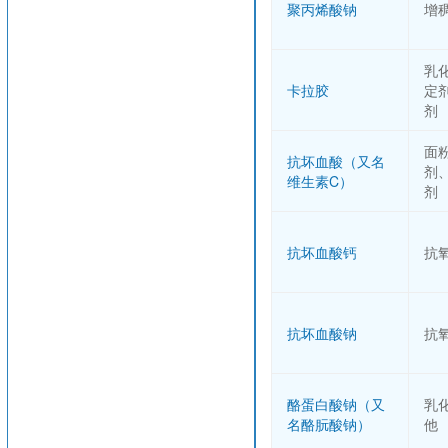
聚丙烯酸钠
增
乳
卡拉胶
定
剂
面
抗坏血酸（又名
剂
维生素C）
剂
抗坏血酸钙
抗
抗坏血酸钠
抗
酪蛋白酸钠（又
乳
名酪朊酸钠）
他