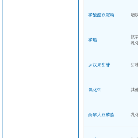
磷酸酯双淀粉
增
抗
磷脂
乳
罗汉果甜苷
甜
氯化钾
其
酶解大豆磷脂
乳