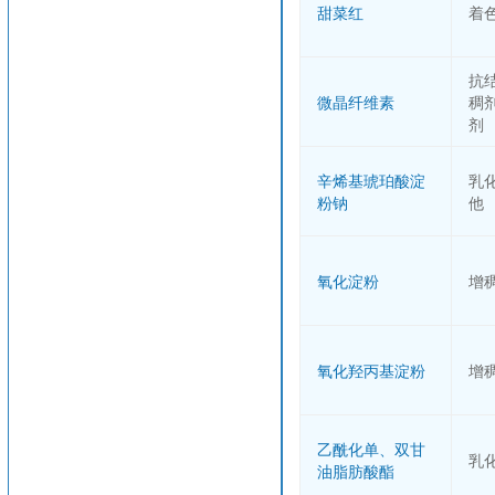
甜菜红
着
抗
微晶纤维素
稠
剂
辛烯基琥珀酸淀
乳
粉钠
他
氧化淀粉
增
氧化羟丙基淀粉
增
乙酰化单、双甘
乳
油脂肪酸酯