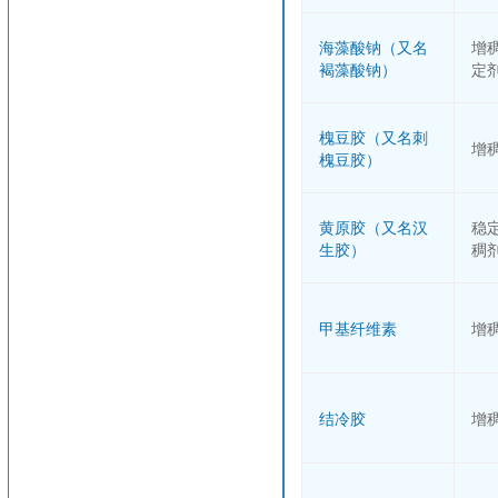
海藻酸钠（又名
增
褐藻酸钠）
定
槐豆胶（又名刺
增
槐豆胶）
黄原胶（又名汉
稳
生胶）
稠
甲基纤维素
增
结冷胶
增