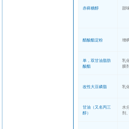
赤藓糖醇
甜
醋酸酯淀粉
增
单，双甘油脂肪
乳
酸酯
膜
改性大豆磷脂
乳
甘油（又名丙三
水
醇）
剂