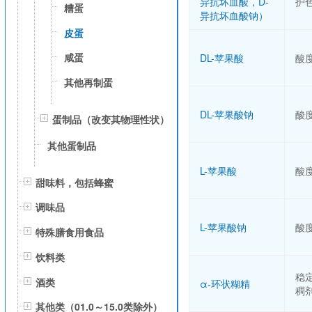
异抗坏血酸，D-
护
糟蛋
异抗坏血酸钠）
皮蛋
咸蛋
DL-苹果酸
酸
其他再制蛋
DL-苹果酸钠
酸
蛋制品（改变其物理性状）
其他蛋制品
L-苹果酸
酸
甜味料，包括蜂蜜
调味品
L-苹果酸钠
酸
特殊膳食用食品
饮料类
稳
酒类
α-环状糊精
稠
其他类（01.0～15.0类除外）