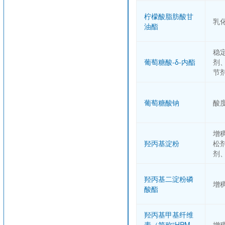
柠檬酸脂肪酸甘
乳
油酯
稳
葡萄糖酸-δ-内酯
剂
节
葡萄糖酸钠
酸
增
羟丙基淀粉
松
剂
羟丙基二淀粉磷
增
酸酯
羟丙基甲基纤维
素（简称“HPM
增