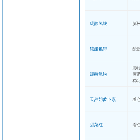
碳酸氢铵
膨
碳酸氢钾
酸
膨
碳酸氢钠
度
稳
天然胡萝卜素
着
甜菜红
着