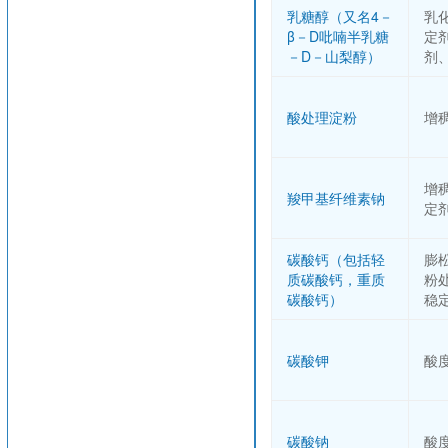
乳糖醇（又名4－
乳
β－D吡喃半乳糖
定
－D－山梨醇）
剂
酸处理淀粉
增
增
羧甲基纤维素钠
定
碳酸钙（包括轻
膨
质碳酸钙，重质
粉
碳酸钙）
稳
碳酸钾
酸
碳酸钠
酸