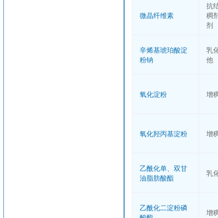
抗
微晶纤维素
稠
剂
辛烯基琥珀酸淀
乳
粉钠
他
氧化淀粉
增
氧化羟丙基淀粉
增
乙酰化单、双甘
乳
油脂肪酸酯
乙酰化二淀粉磷
增
酸酯