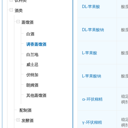
饮料类
DL-苹果酸
酸
酒类
蒸馏酒
DL-苹果酸钠
酸
白酒
调香蒸馏酒
L-苹果酸
酸
白兰地
威士忌
伏特加
L-苹果酸钠
酸
朗姆酒
其他蒸馏酒
稳
α-环状糊精
稠
配制酒
稳
发酵酒
γ-环状糊精
稠