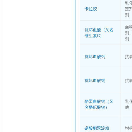
乳
卡拉胶
定
剂
面
抗坏血酸（又名
剂
维生素C）
剂
抗坏血酸钙
抗
抗坏血酸钠
抗
酪蛋白酸钠（又
乳
名酪朊酸钠）
他
磷酸酯双淀粉
增