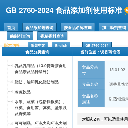
GB 2760-2024 食品添加剂使用标准
首页
食品添加剂查询
按食品名称查询
加工助剂查询
酶制剂查询
香精香料查询
版本切换
简体中文
English
GB 2760-2014
食品分类查询
当前位置：调香蒸馏酒
乳及乳制品（13.0特殊膳食用
食品分类
15.01.02
食品涉及品种除外）
号
脂肪，油和乳化脂肪制品
食品名称
调香蒸馏
冷冻饮品
食品名称
以蒸馏酒
描述
水果、蔬菜（包括块根类）、
豆类、食用菌、藻类、坚果以
及籽类等
对照A.2表，可以适量使
可可制品、巧克力和巧克力制