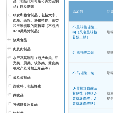
品（包括代可可脂巧克力及制
品）以及糖果
添加剂
功
粮食和粮食制品，包括大米、
面粉、杂粮、块根植物、豆类
和玉米提取的淀粉等（不包括
5’-呈味核苷酸二
07.0类焙烤制品）
钠（又名呈味核
增
苷酸二钠）
焙烤食品
肉及肉制品
5’-肌苷酸二钠
增
水产及其制品（包括鱼类、甲
壳类、贝类、软体类、棘皮类
等水产及其加工制品等）
5’-鸟苷酸二钠
增
蛋及蛋制品
甜味料，包括蜂蜜
D-异抗坏血酸及
其钠盐（包括D-
抗
调味品
异抗坏血酸，D-
护
异抗坏血酸钠）
特殊膳食用食品