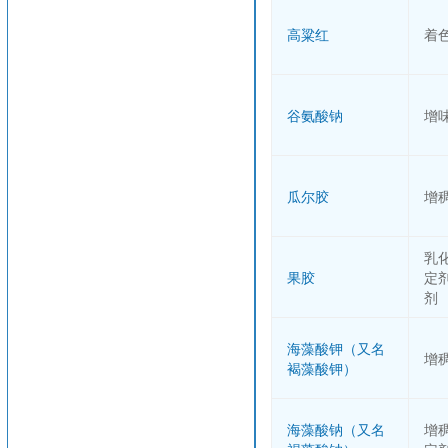
高粱红
着
谷氨酸钠
增
瓜尔胶
增
乳
果胶
定
剂
海藻酸钾（又名
增
褐藻酸钾）
海藻酸钠（又名
增