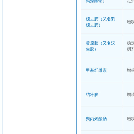
褐藻酸钠）
定
槐豆胶（又名刺
增
槐豆胶）
黄原胶（又名汉
稳
生胶）
稠
甲基纤维素
增
结冷胶
增
聚丙烯酸钠
增