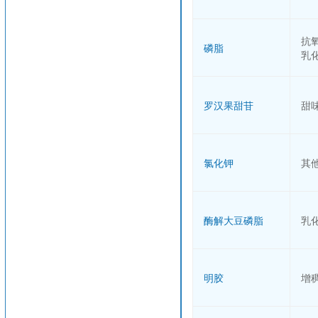
抗
磷脂
乳
罗汉果甜苷
甜
氯化钾
其
酶解大豆磷脂
乳
明胶
增