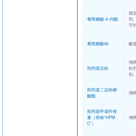
稳
葡萄糖酸-δ-内酯
剂
节
葡萄糖酸钠
酸
增
羟丙基淀粉
松
剂
羟丙基二淀粉磷
增
酸酯
羟丙基甲基纤维
素（简称“HPM
增
C”）