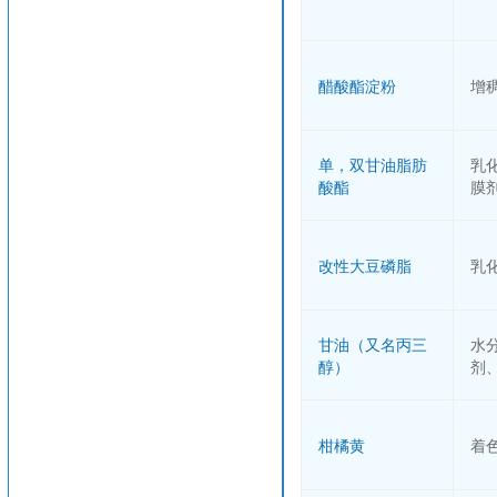
醋酸酯淀粉
增
单，双甘油脂肪
乳
酸酯
膜
改性大豆磷脂
乳
甘油（又名丙三
水
醇）
剂
柑橘黄
着