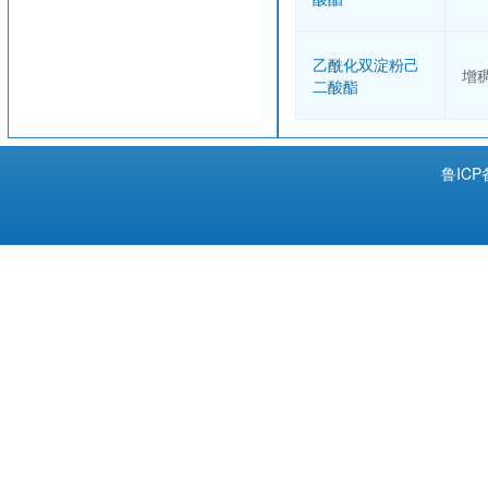
乙酰化双淀粉己
增
二酸酯
鲁ICP