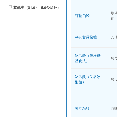
其他类（01.0～15.0类除外）
增
阿拉伯胶
他
半乳甘露聚糖
其
冰乙酸（低压羰
酸
基化法）
冰乙酸（又名冰
酸
醋酸）
赤藓糖醇
甜