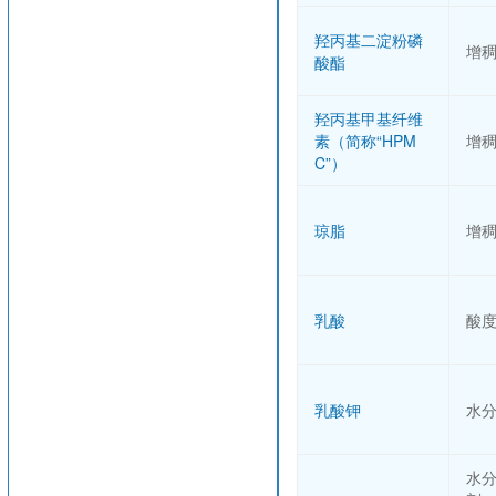
羟丙基二淀粉磷
增
酸酯
羟丙基甲基纤维
素（简称“HPM
增
C”）
琼脂
增
乳酸
酸
乳酸钾
水
水