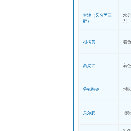
甘油（又名丙三
水
醇）
剂
柑橘黄
着
高粱红
着
谷氨酸钠
增
瓜尔胶
增
乳