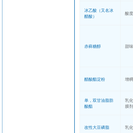
冰乙酸（又名冰
酸
醋酸）
赤藓糖醇
甜
醋酸酯淀粉
增
单，双甘油脂肪
乳
酸酯
膜
改性大豆磷脂
乳