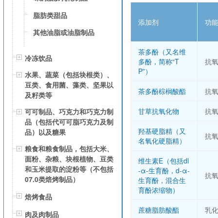
脂肪类甜品
添加剂
功
其他油脂或油脂制品
茶多酚（又名维
冷冻饮品
多酚，简称“T
抗
P”）
水果、蔬菜（包括块根类）、
豆类、食用菌、藻类、坚果以
茶多酚棕榈酸酯
抗
及籽类等
甘草抗氧化物
抗
可可制品、巧克力和巧克力制
品（包括代可可脂巧克力及制
羟基硬脂精（又
品）以及糖果
抗
名氧化硬脂精）
粮食和粮食制品，包括大米、
面粉、杂粮、块根植物、豆类
维生素E（包括dl
和玉米提取的淀粉等（不包括
-α-生育酚，d-α-
抗
07.0类焙烤制品）
生育酚，混合生
育酚浓缩物）
焙烤食品
蔗糖脂肪酸酯
乳
肉及肉制品