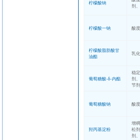
柠檬酸钠
剂
柠檬酸一钠
酸
柠檬酸脂肪酸甘
乳
油酯
稳
葡萄糖酸-δ-内酯
剂
节
葡萄糖酸钠
酸
增
羟丙基淀粉
松
剂