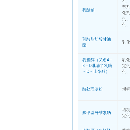
剂
节
乳酸钠
化
剂
剂
乳酸脂肪酸甘油
乳
酯
乳糖醇（又名4－
乳
β－D吡喃半乳糖
定
－D－山梨醇）
剂
酸处理淀粉
增
增
羧甲基纤维素钠
定