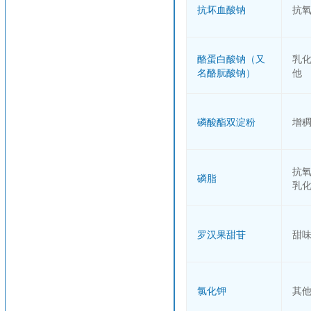
抗坏血酸钠
抗
酪蛋白酸钠（又
乳
名酪朊酸钠）
他
磷酸酯双淀粉
增
抗
磷脂
乳
罗汉果甜苷
甜
氯化钾
其