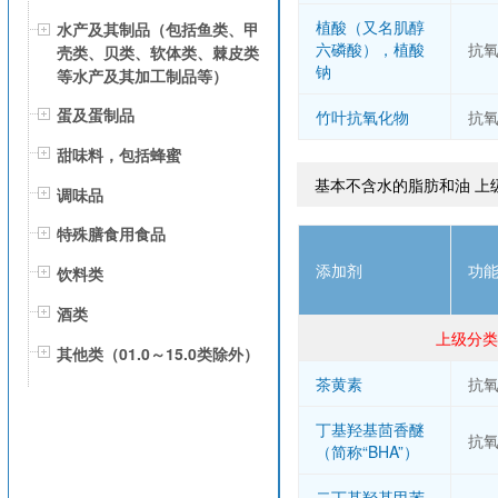
植酸（又名肌醇
水产及其制品（包括鱼类、甲
六磷酸），植酸
抗
壳类、贝类、软体类、棘皮类
钠
等水产及其加工制品等）
蛋及蛋制品
竹叶抗氧化物
抗
甜味料，包括蜂蜜
基本不含水的脂肪和油 上
调味品
特殊膳食用食品
添加剂
功
饮料类
酒类
上级分类
其他类（01.0～15.0类除外）
茶黄素
抗
丁基羟基茴香醚
抗
（简称“BHA”）
二丁基羟基甲苯