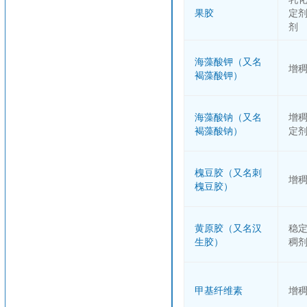
果胶
定
剂
海藻酸钾（又名
增
褐藻酸钾）
海藻酸钠（又名
增
褐藻酸钠）
定
槐豆胶（又名刺
增
槐豆胶）
黄原胶（又名汉
稳
生胶）
稠
甲基纤维素
增