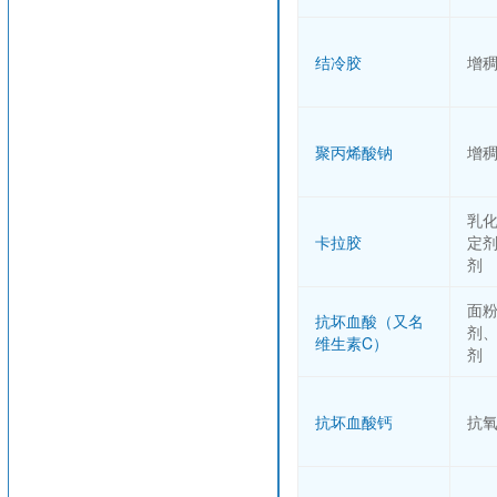
结冷胶
增
聚丙烯酸钠
增
乳
卡拉胶
定
剂
面
抗坏血酸（又名
剂
维生素C）
剂
抗坏血酸钙
抗