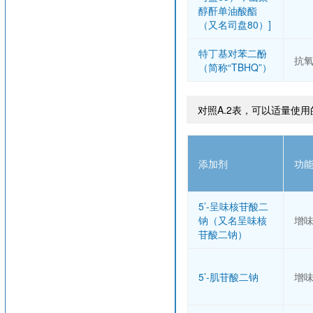
醇酐单油酸酯
（又名司盘80）]
特丁基对苯二酚
抗
（简称“TBHQ”）
对照A.2表，可以适量使
添加剂
功
5’-呈味核苷酸二
钠（又名呈味核
增
苷酸二钠）
5’-肌苷酸二钠
增