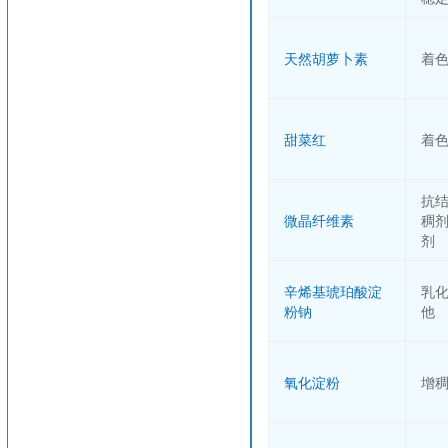
天然胡萝卜素
着
甜菜红
着
抗
微晶纤维素
稠
剂
辛烯基琥珀酸淀
乳
粉钠
他
氧化淀粉
增