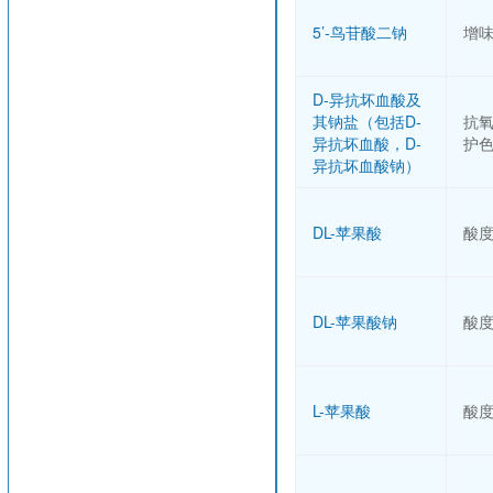
5’-鸟苷酸二钠
增
D-异抗坏血酸及
其钠盐（包括D-
抗
异抗坏血酸，D-
护
异抗坏血酸钠）
DL-苹果酸
酸
DL-苹果酸钠
酸
L-苹果酸
酸