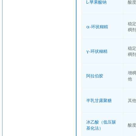
L-苹果酸钠
酸
稳
α-环状糊精
稠
稳
γ-环状糊精
稠
增
阿拉伯胶
他
半乳甘露聚糖
其
冰乙酸（低压羰
酸
基化法）