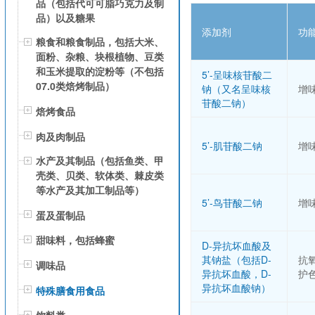
品（包括代可可脂巧克力及制
品）以及糖果
添加剂
功
粮食和粮食制品，包括大米、
面粉、杂粮、块根植物、豆类
和玉米提取的淀粉等（不包括
5’-呈味核苷酸二
07.0类焙烤制品）
钠（又名呈味核
增
苷酸二钠）
焙烤食品
肉及肉制品
5’-肌苷酸二钠
增
水产及其制品（包括鱼类、甲
壳类、贝类、软体类、棘皮类
等水产及其加工制品等）
5’-鸟苷酸二钠
增
蛋及蛋制品
甜味料，包括蜂蜜
D-异抗坏血酸及
其钠盐（包括D-
抗
调味品
异抗坏血酸，D-
护
异抗坏血酸钠）
特殊膳食用食品