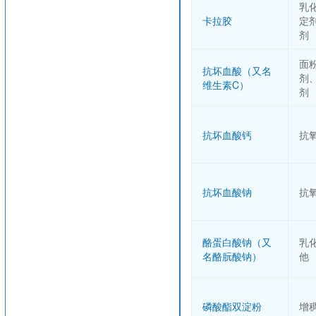
乳
卡拉胶
定
剂
面
抗坏血酸（又名
剂
维生素C）
剂
抗坏血酸钙
抗
抗坏血酸钠
抗
酪蛋白酸钠（又
乳
名酪朊酸钠）
他
磷酸酯双淀粉
增