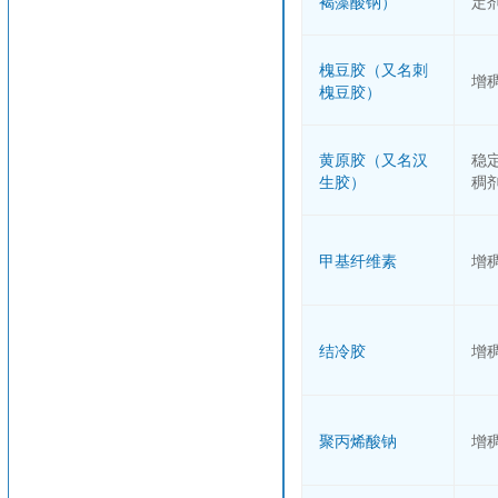
褐藻酸钠）
定
槐豆胶（又名刺
增
槐豆胶）
黄原胶（又名汉
稳
生胶）
稠
甲基纤维素
增
结冷胶
增
聚丙烯酸钠
增