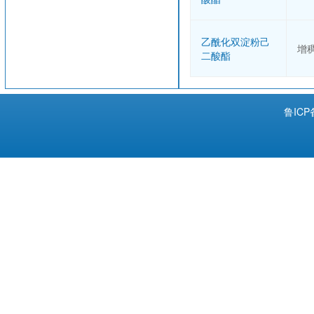
乙酰化双淀粉己
增
二酸酯
鲁ICP