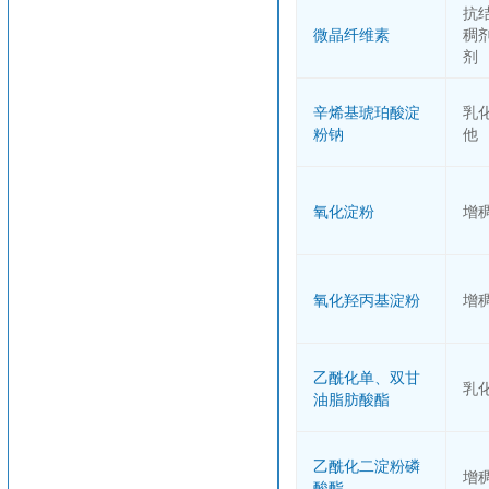
抗
微晶纤维素
稠
剂
辛烯基琥珀酸淀
乳
粉钠
他
氧化淀粉
增
氧化羟丙基淀粉
增
乙酰化单、双甘
乳
油脂肪酸酯
乙酰化二淀粉磷
增
酸酯