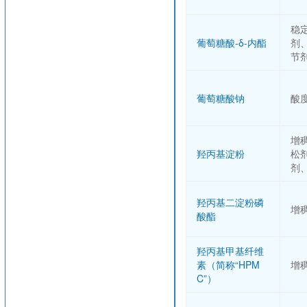
稳
葡萄糖酸-δ-内酯
剂
节
葡萄糖酸钠
酸
增
羟丙基淀粉
松
剂
羟丙基二淀粉磷
增
酸酯
羟丙基甲基纤维
素（简称“HPM
增
C”）