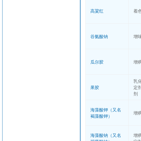
高粱红
着
谷氨酸钠
增
瓜尔胶
增
乳
果胶
定
剂
海藻酸钾（又名
增
褐藻酸钾）
海藻酸钠（又名
增