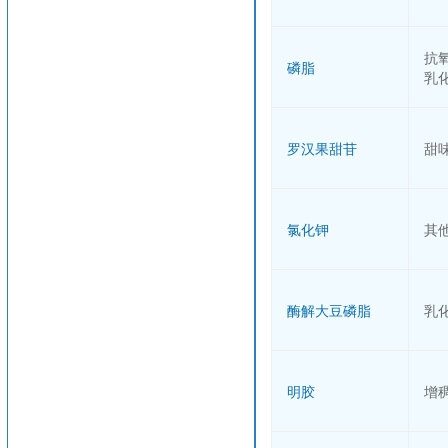
抗
磷脂
乳
罗汉果甜苷
甜
氯化钾
其
酶解大豆磷脂
乳
明胶
增