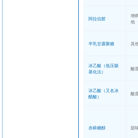
增
阿拉伯胶
他
半乳甘露聚糖
其
冰乙酸（低压羰
酸
基化法）
冰乙酸（又名冰
酸
醋酸）
赤藓糖醇
甜