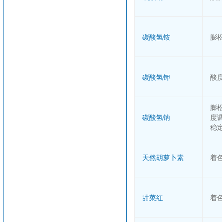
碳酸氢铵
膨
碳酸氢钾
酸
膨
碳酸氢钠
度
稳
天然胡萝卜素
着
甜菜红
着