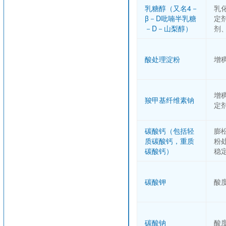
乳糖醇（又名4－
乳
β－D吡喃半乳糖
定
－D－山梨醇）
剂
酸处理淀粉
增
增
羧甲基纤维素钠
定
碳酸钙（包括轻
膨
质碳酸钙，重质
粉
碳酸钙）
稳
碳酸钾
酸
碳酸钠
酸