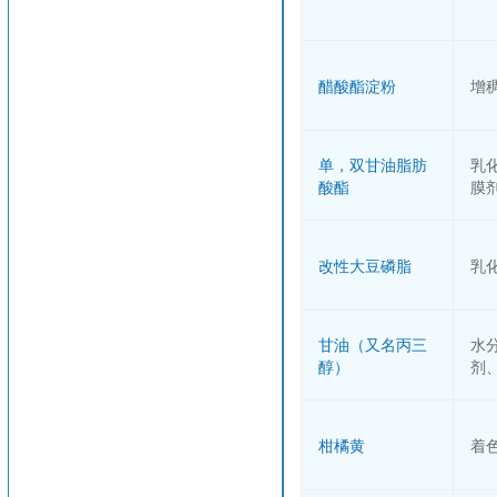
醋酸酯淀粉
增
单，双甘油脂肪
乳
酸酯
膜
改性大豆磷脂
乳
甘油（又名丙三
水
醇）
剂
柑橘黄
着