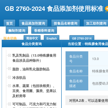
GB 2760-2024 食品添加剂使用标准
首页
食品添加剂查询
按食品名称查询
加工助剂查询
酶制剂查询
香精香料查询
版本切换
简体中文
English
GB 2760-2014
食品分类查询
当前位置：特殊膳食用食
乳及乳制品（13.0特殊膳食用
食品分类
13.0
食品涉及品种除外）
号
脂肪，油和乳化脂肪制品
食品名称
特殊膳食
冷冻饮品
食品名称
包括婴幼
描述
水果、蔬菜（包括块根类）、
豆类、食用菌、藻类、坚果以
及籽类等
对照A.2表，可以适量使
可可制品、巧克力和巧克力制