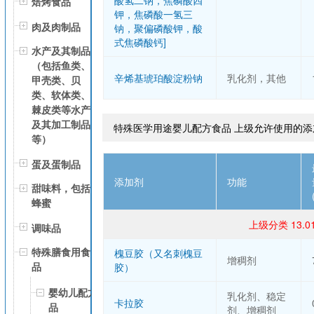
酸氢二钠，焦磷酸四
焙烤食品
钾，焦磷酸一氢三
肉及肉制品
钠，聚偏磷酸钾，酸
式焦磷酸钙]
水产及其制品
（包括鱼类、
辛烯基琥珀酸淀粉钠
乳化剂，其他
甲壳类、贝
类、软体类、
棘皮类等水产
及其加工制品
特殊医学用途婴儿配方食品 上级允许使用的添
等）
蛋及蛋制品
添加剂
功能
甜味料，包括
蜂蜜
上级分类 13.
调味品
特殊膳食用食
槐豆胶（又名刺槐豆
增稠剂
品
胶）
婴幼儿配方食
乳化剂、稳定
卡拉胶
品
剂、增稠剂