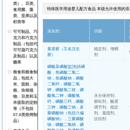
类）、豆类、
特殊医学用途婴儿配方食品 本级允许使用的添
食用菌、藻
类、坚果以及
籽类等
添加剂
功能
可可制品、巧
克力和巧克力
制品（包括代
黄原胶（又名汉生
稳定剂、增稠
可可脂巧克力
胶）
剂
及制品）以及
糖果
磷酸及磷酸盐[包括磷
粮食和粮食制
酸，焦磷酸二氢二
品，包括大
钠，焦磷酸钠，磷酸
二氢钙，磷酸二氢
米、面粉、杂
钾，磷酸氢二铵，磷
粮、块根植
酸氢二钾，磷酸氢
水分保持剂、
物、豆类和玉
钙，磷酸三钙，磷酸
膨松剂、酸度
米提取的淀粉
三钾，磷酸三钠，多
调节剂、稳定
等（不包括
聚磷酸钠（包括六偏
剂、凝固剂、
07.0类焙烤制
磷酸钠），三聚磷酸
抗结剂
品）
钠，磷酸二氢钠，磷