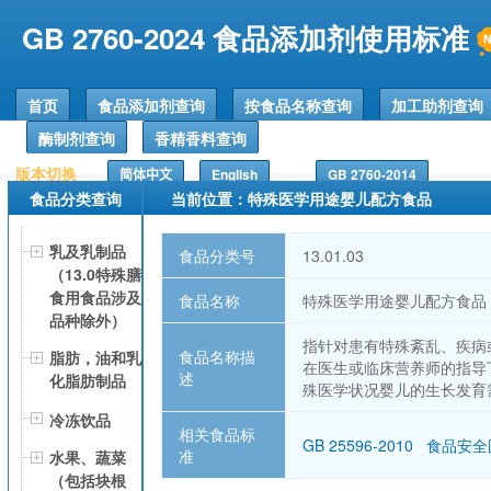
GB 2760-2024 食品添加剂使用标准
首页
食品添加剂查询
按食品名称查询
加工助剂查询
酶制剂查询
香精香料查询
版本切换
简体中文
English
GB 2760-2014
食品分类查询
当前位置：特殊医学用途婴儿配方食品
乳及乳制品
食品分类号
13.01.03
（13.0特殊膳
食用食品涉及
食品名称
特殊医学用途婴儿配方食品
品种除外）
指针对患有特殊紊乱、疾病
食品名称描
脂肪，油和乳
在医生或临床营养师的指导
述
化脂肪制品
殊医学状况婴儿的生长发育
冷冻饮品
相关食品标
GB 25596-2010 食
准
水果、蔬菜
（包括块根