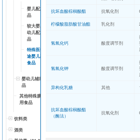
婴儿配方食
抗坏血酸棕榈酸酯
抗氧化剂
品
柠檬酸脂肪酸甘油酯
乳化剂
较大婴儿和
幼儿配方食
品
氢氧化钙
酸度调节剂
特殊医学用
途婴儿配方
食品
氢氧化钾
酸度调节剂
婴幼儿辅助食
品
异构化乳糖
其他
其他特殊膳食
用食品
抗坏血酸棕榈酸酯
抗氧化剂
（酶法）
饮料类
酒类