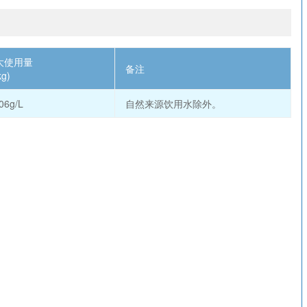
大使用量
备注
kg)
06g/L
自然来源饮用水除外。